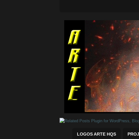
Quadrinhos Marvel e DC para baix
LOGOS ARTE HQS
PROJ