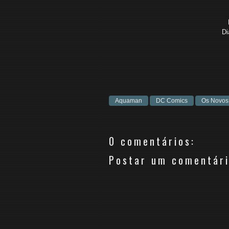
Di
Aquaman
DC Comics
Os Novos
0 comentários:
Postar um comentár