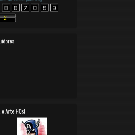
uidores
 o Arte HQs!