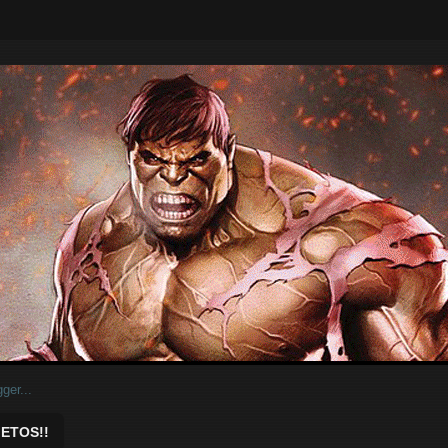
ar.
ETOS!!