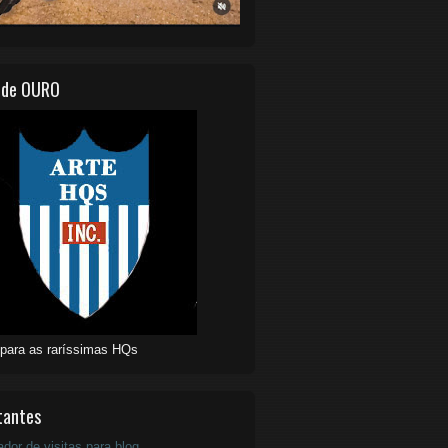
 de OURO
 para as raríssimas HQs
tantes
ador de visitas para blog