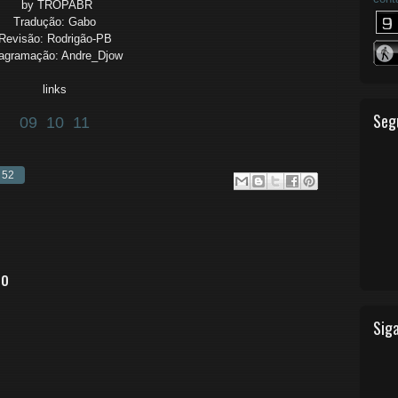
by TROPABR
Tradução: Gabo
Revisão: Rodrigão-PB
agramação: Andre_Djow
links
Seg
09
10
11
 52
io
Siga