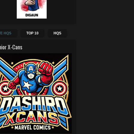
E HQS
TOP 10
HQS
hior X-Cans