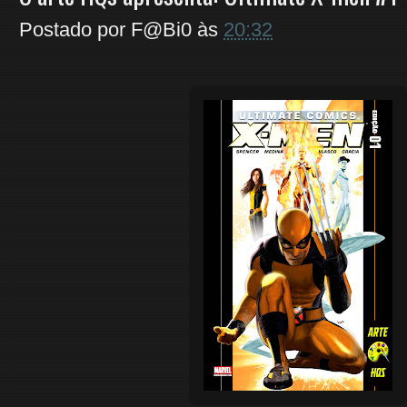
Postado por
F@Bi0
às
20:32