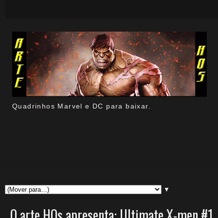
Quadrinhos Marvel e DC para baixar.
▼
O arte HQs apresenta: Ultimate X-men #1