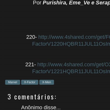
Por
Purishira, Eme_Ve e Sera
220-
http://www.4shared.com/get/F
FactorV1220HQBR11JUL11OsIm
221-
http://www.4shared.com/get/O
FactorV1221HQBR11JUL11OsIm
Marvel
X-Factor
X-Men
3 comentários:
Anônimo disse...