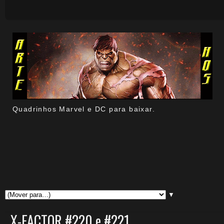
Quadrinhos Marvel e DC para baixar.
▼
X-FACTOR #220 e #221