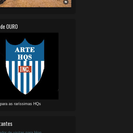
 de OURO
 para as raríssimas HQs
tantes
ador de visitas para blog