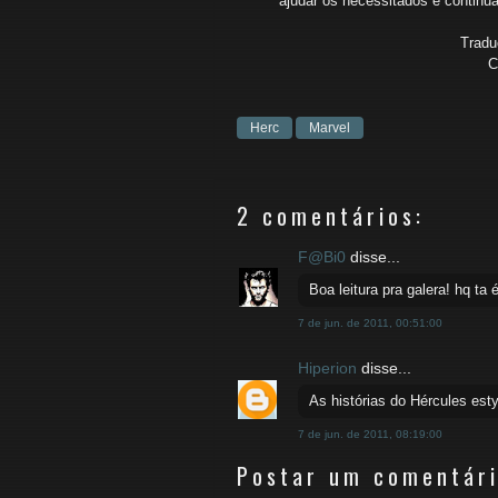
ajudar os necessitados e continu
Tradu
C
Herc
Marvel
2 comentários:
F@Bi0
disse...
Boa leitura pra galera! hq ta 
7 de jun. de 2011, 00:51:00
Hiperion
disse...
As histórias do Hércules esty
7 de jun. de 2011, 08:19:00
Postar um comentár