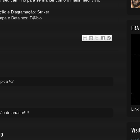
ar seu caminho para se manter como o maior herói vivo.
ção e Diagramação: Striker
apa e Detalhes: F@bio
ERA
épica \o/
Link
ão de arrasar!!!!
Visi
io
cont