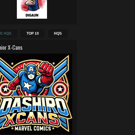
E HQS
TOP 10
HQS
hior X-Cans