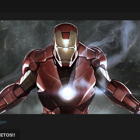
ar.
ETOS!!