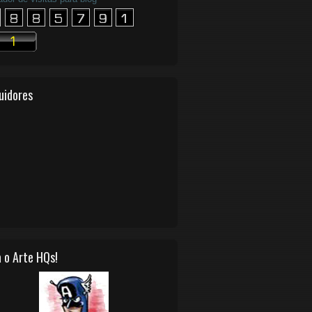
uidores
 o Arte HQs!