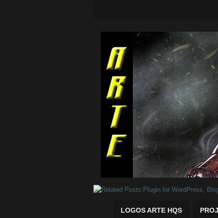
Quadrinhos Marvel e DC para baix
LOGOS ARTE HQS
PROJ