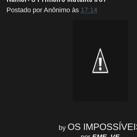
Postado por
Anônimo
às
17:14
OS IMPOSSÍVEI
by
por
EME_VE