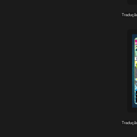
Traduçã
Traduçã