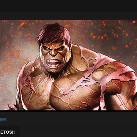
ar.
ETOS!!