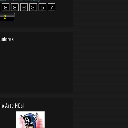
uidores
 o Arte HQs!