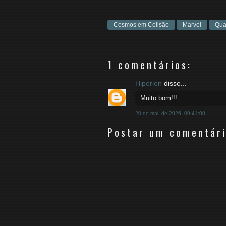
Cosmos em Colisão
Marvel
Qua
1 comentários:
Hiperion
disse...
Muito bom!!!
20 de mai. de 2026, 09:41:00
Postar um comentár