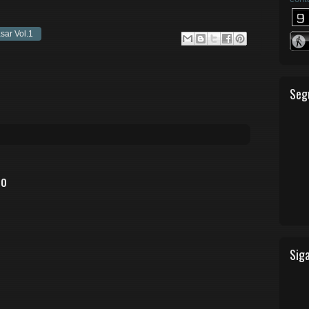
sar Vol.1
Seg
io
Siga