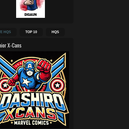
E HQS
TOP 10
HQS
hior X-Cans