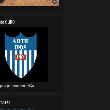
 de OURO
 para as raríssimas HQs
tantes
ador de visitas para blog