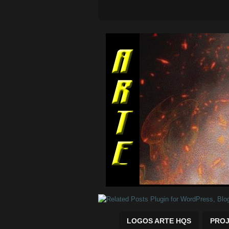
Quadrinhos Marvel e DC para baix
LOGOS ARTE HQS
PROJ