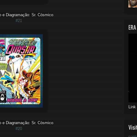
o e Diagramação: Sr. Cósmico
#21
ERA
Link
o e Diagramação: Sr. Cósmico
Visi
#20
cont