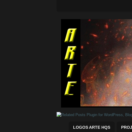
Quadrinhos Marvel e DC para baix
LOGOS ARTE HQS
PROJ