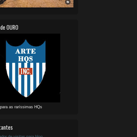
 de OURO
 para as raríssimas HQs
tantes
ador de visitas para blog