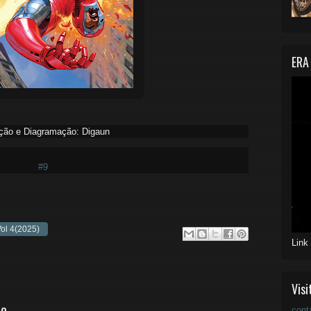
ERA
ção e Diagramação: Digaun
#9
ol 4(2025)
Link
Visi
io
cont