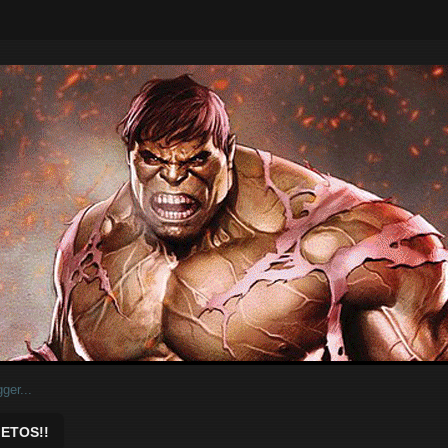
ar.
ETOS!!