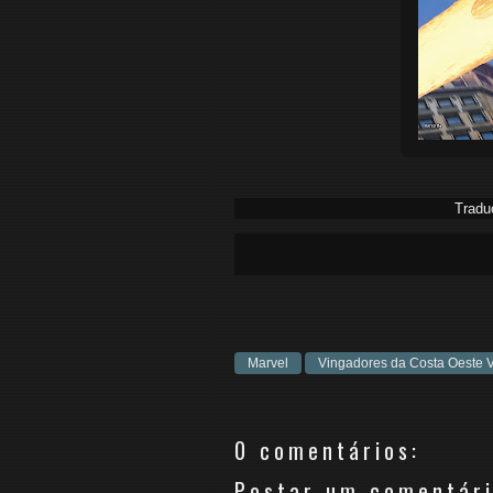
Tradu
Marvel
Vingadores da Costa Oeste V
0 comentários:
Postar um comentár