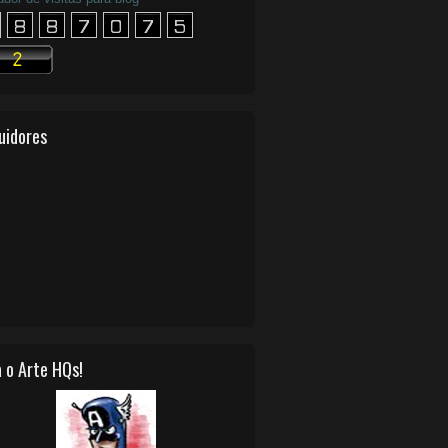
uidores
 o Arte HQs!