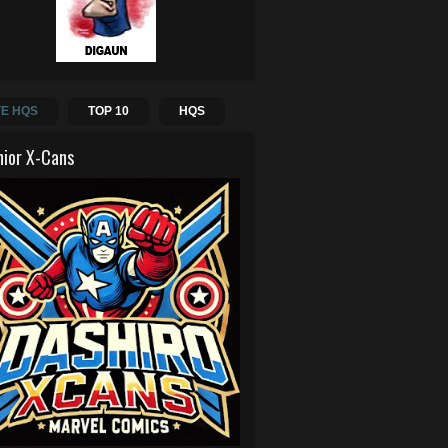
E HQS
TOP 10
HQS
hior X-Cans