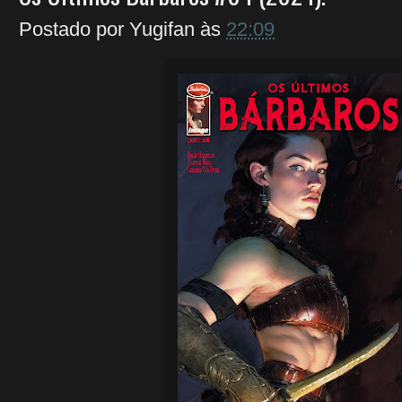
Postado por
Yugifan
às
22:09