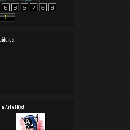
uidores
 o Arte HQs!