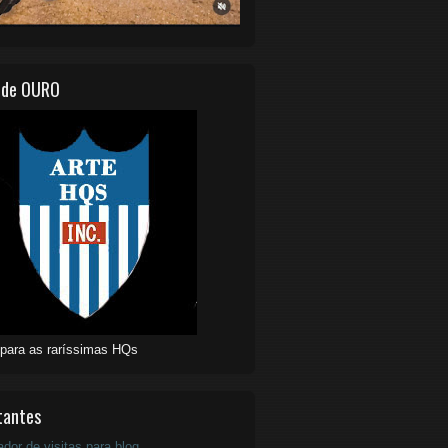
 de OURO
 para as raríssimas HQs
tantes
ador de visitas para blog