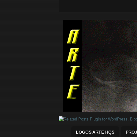
Quadrinhos Marvel e DC para baix
LOGOS ARTE HQS
PROJ