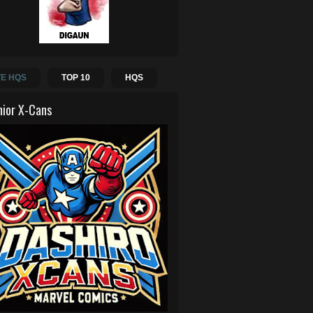
E HQS
TOP 10
HQS
hior X-Cans