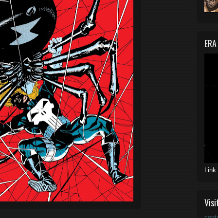
ERA
Link
Visi
cont