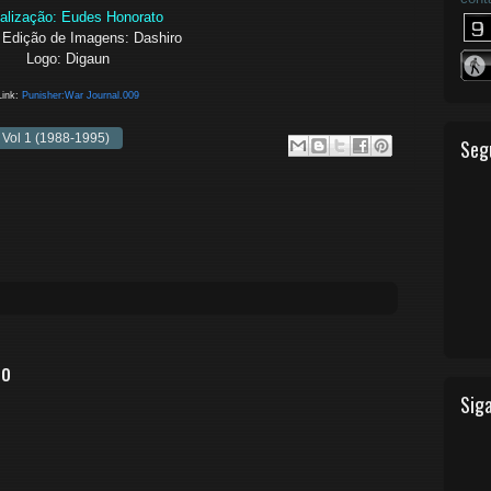
talização: Eudes Honorato
 Edição de Imagens: Dashiro
Logo: Digaun
Link:
Punisher:War Journal.009
a Vol 1 (1988-1995)
Seg
io
Siga