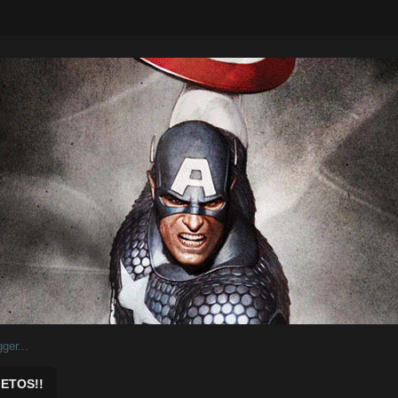
ar.
ETOS!!