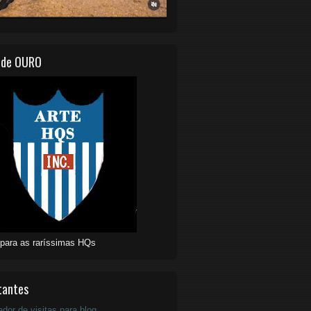
 de OURO
 para as raríssimas HQs
tantes
ador de visitas para blog