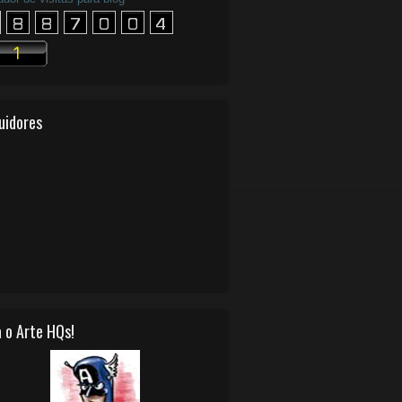
uidores
 o Arte HQs!