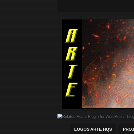
Quadrinhos Marvel e DC para baix
LOGOS ARTE HQS
PROJ