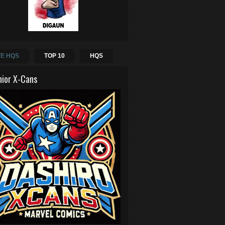
E HQS
TOP 10
HQS
hior X-Cans