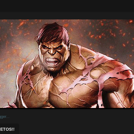
ar.
ETOS!!