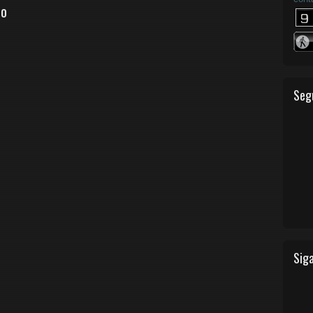
io
Seg
Siga