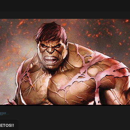
ar.
ETOS!!