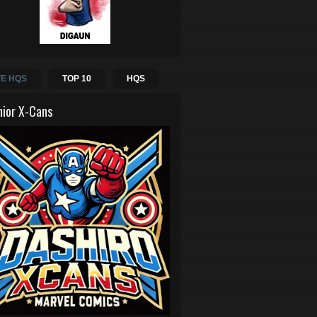
E HQS
TOP 10
HQS
hior X-Cans