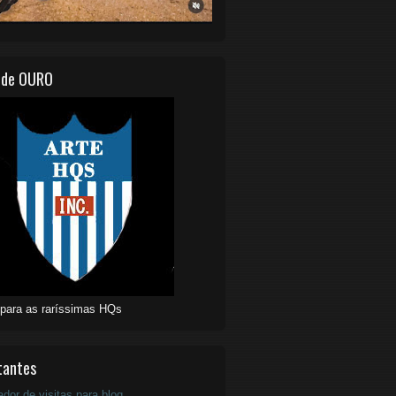
 de OURO
 para as raríssimas HQs
tantes
ador de visitas para blog