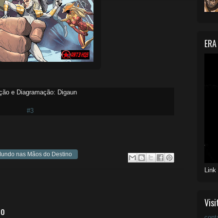
ERA
ção e Diagramação: Digaun
#3
undo nas Mãos do Destino
Link
Visi
io
cont