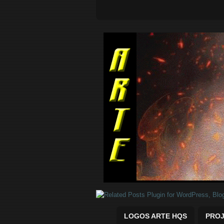
Quadrinhos Marvel e DC para baix
LOGOS ARTE HQS
PROJ