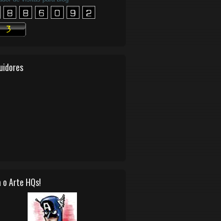
uidores
 o Arte HQs!