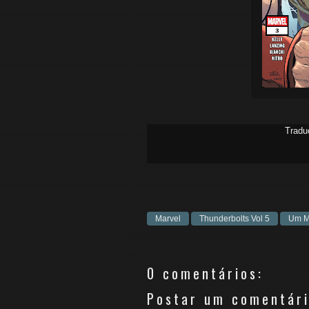
Tradu
Marvel
Thunderbolts Vol 5
Um M
0 comentários:
Postar um comentár