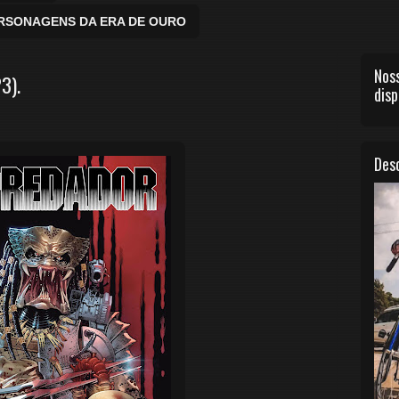
ERSONAGENS DA ERA DE OURO
Noss
3).
disp
Desc