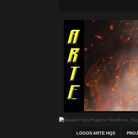
Quadrinhos Marvel e DC para baix
LOGOS ARTE HQS
PROJ