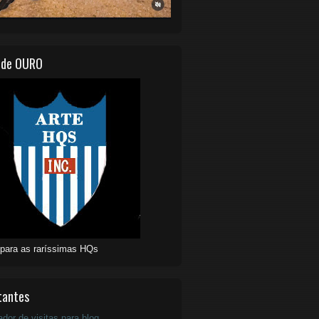
 de OURO
 para as raríssimas HQs
tantes
ador de visitas para blog