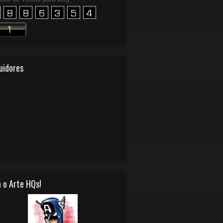
uidores
 o Arte HQs!