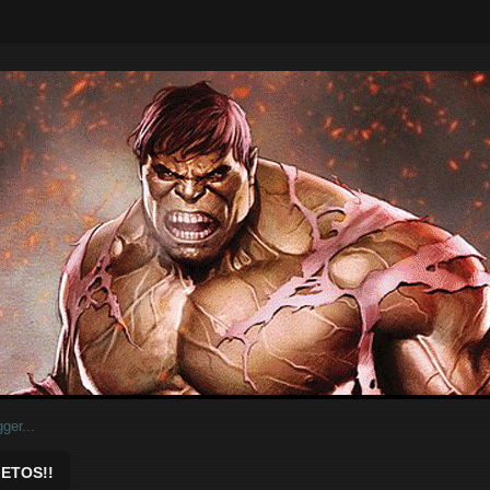
ar.
ETOS!!