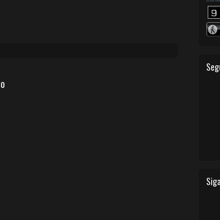
Seg
io
Siga