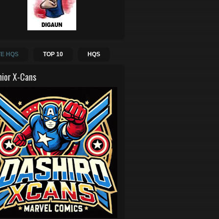
E HQS
TOP 10
HQS
hior X-Cans