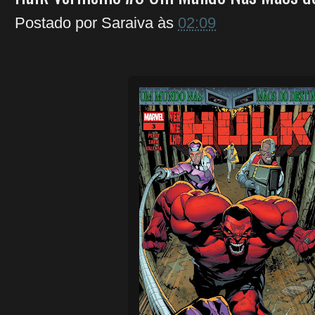
Postado por
Saraiva
às
02:09