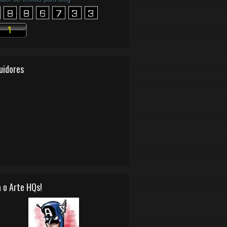
uidores
 o Arte HQs!