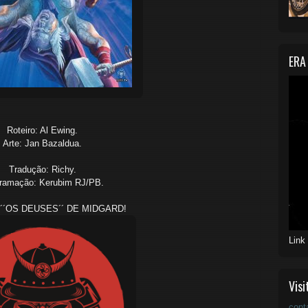
ERA
Roteiro: Al Ewing.
Arte: Jan Bazaldua.
Tradução: Richy.
ramação: Kerubim RJ/PB.
´´OS DEUSES´´ DE MIDGARD!
Link
Visi
cont