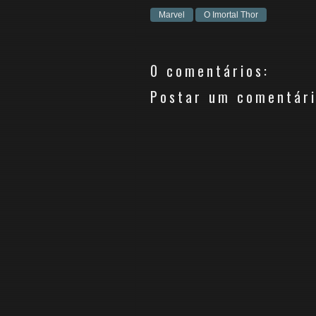
Marvel
O Imortal Thor
0 comentários:
Postar um comentár