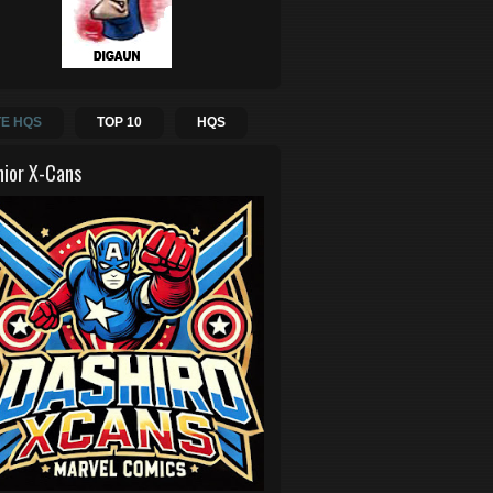
E HQS
TOP 10
HQS
hior X-Cans