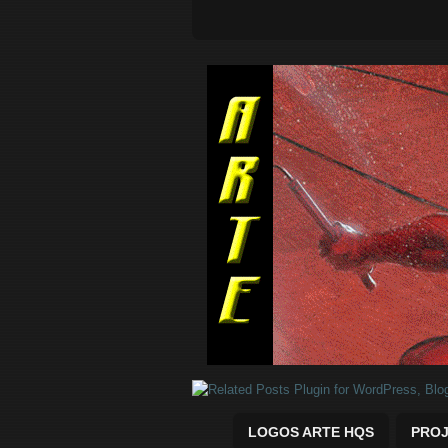
Quadrinhos Marvel e DC para baix
LOGOS ARTE HQS
PROJ