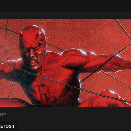
ar.
ETOS!!