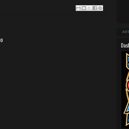
ART
io
Das