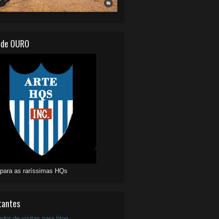
 de OURO
 para as raríssimas HQs
tantes
ador de visitas para blog