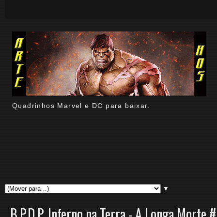
Quadrinhos Marvel e DC para baixar.
▼
B.P.D.P. Inferno na Terra - A Longa Morte 