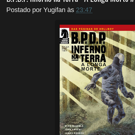
Postado por
Yugifan
às
23:47