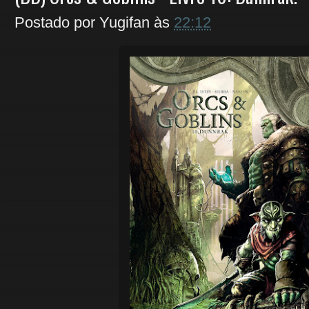
Postado por
Yugifan
às
22:12