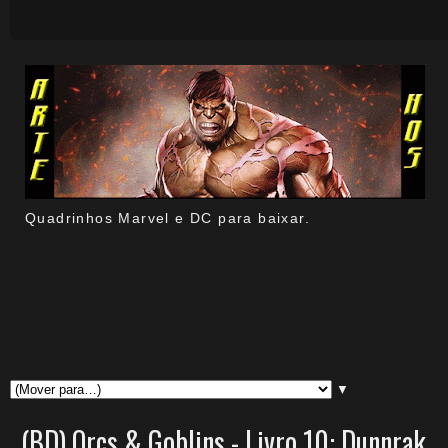
Quadrinhos Marvel e DC para baixar.
▼
(BD) Orcs & Goblins - Livro 10: Dunnrak.