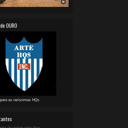
 de OURO
 para as raríssimas HQs
tantes
ador de visitas para blog