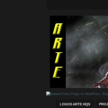
Quadrinhos Marvel e DC para baix
LOGOS ARTE HQS
PROJ