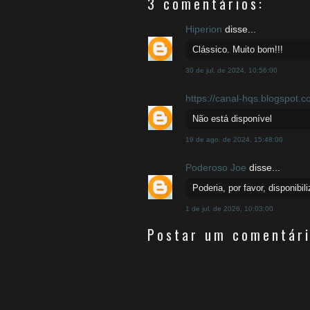
3 comentários:
Hiperion
disse...
Clássico. Muito bom!!!
30 de jul. de 2024, 10:56:00
https://canal-hqs.blogspot.c
Não está disponível
19 de ago. de 2024, 15:48:00
Poderoso Joe
disse...
Poderia, por favor, disponibi
1 de jul. de 2026, 10:03:00
Postar um comentár