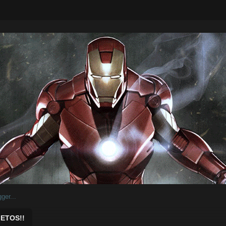
ar.
ETOS!!