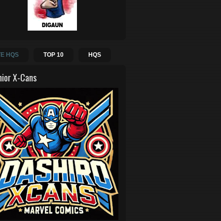
E HQS
TOP 10
HQS
hior X-Cans