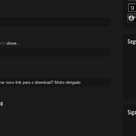
Seg
om/
disse...
lizar novo link para o download? Muito obrigado
io
Siga