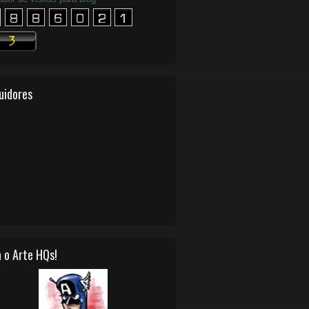
uidores
 o Arte HQs!