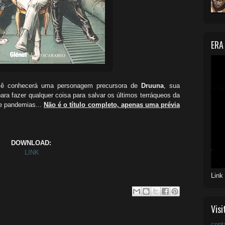
ERA
ocê conhecerá uma personagem precursora de
Druuna
, sua
ara fazer qualquer coisa para salvar os últimos terráqueos da
 e pandemias..
.
Não é o título completo, apenas uma prévia
DOWNLOAD:
LINK
Link
Visi
cont