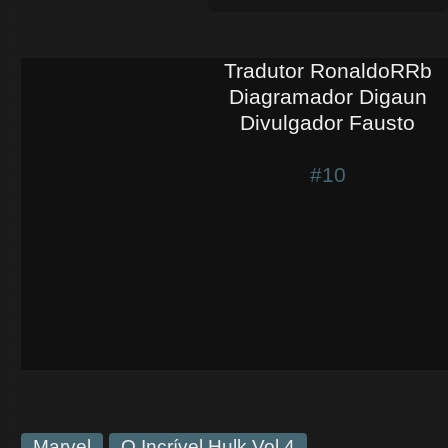
Tradutor RonaldoRRb
Diagramador Digaun
Divulgador Fausto
#10
Marvel
O Incrível Hulk Vol 4