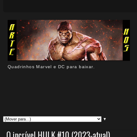
Quadrinhos Marvel e DC para baixar.
▼
O incrível HULK #10 (2023-atual)