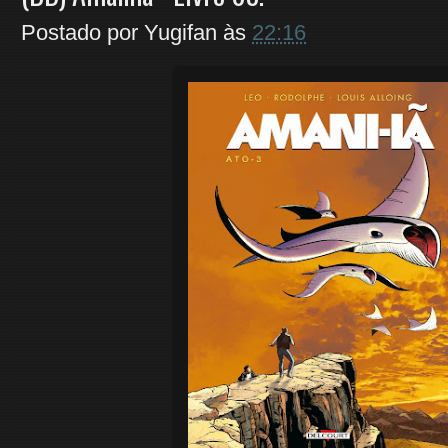
Postado por
Yugifan
às
22:16