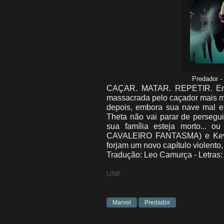
Predador -
CAÇAR. MATAR. REPETIR. Em u
massacrada pelo caçador mais 
depois, embora sua nave mal e
Theta não vai parar de persegu
sua família esteja morto...
CAVALEIRO FANTASMA) e Ke
forjam um novo capítulo violen
Tradução: Leo Camurça - Letras:
LINK
Marvel
Predador