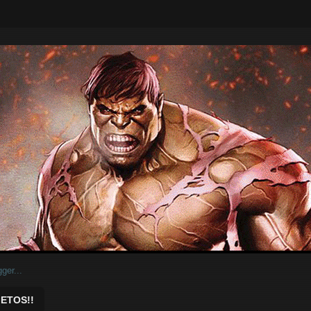
ar.
ETOS!!