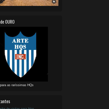
 de OURO
 para as raríssimas HQs
tantes
ador de visitas para blog