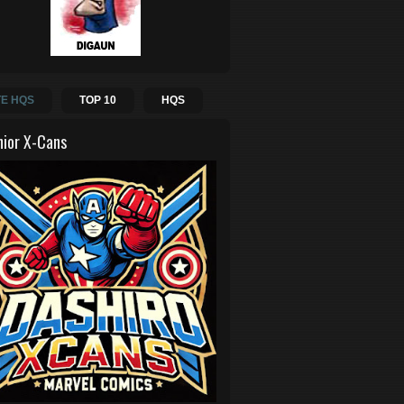
E HQS
TOP 10
HQS
hior X-Cans