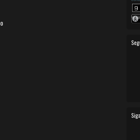
io
Seg
Siga