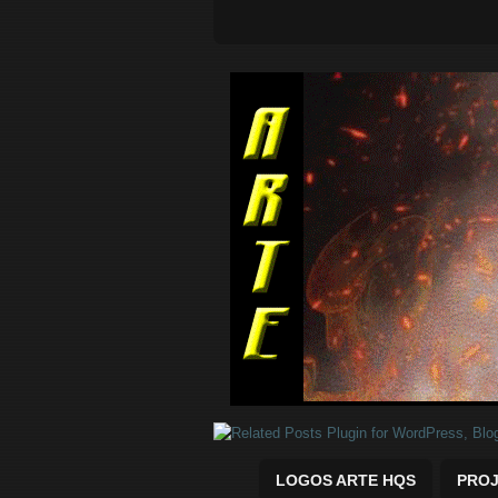
Quadrinhos Marvel e DC para baix
LOGOS ARTE HQS
PROJ