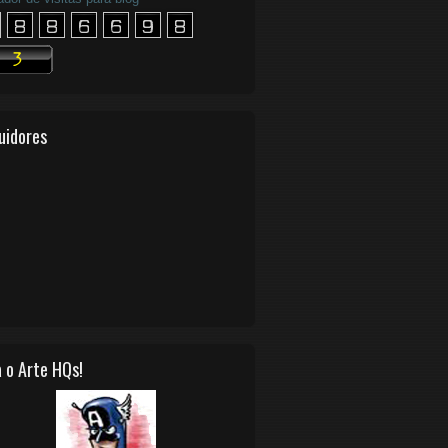
uidores
 o Arte HQs!