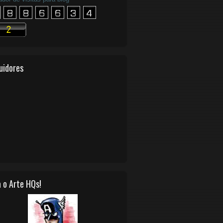
uidores
 o Arte HQs!