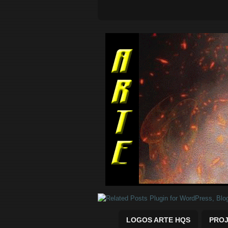
Quadrinhos Marvel e DC para baix
LOGOS ARTE HQS
PROJ