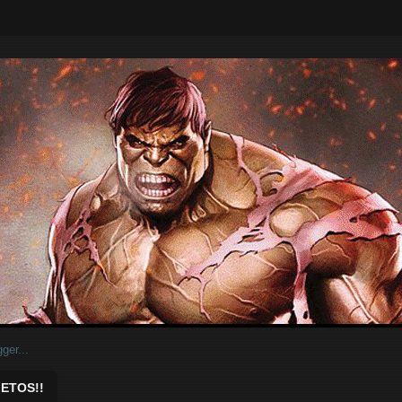
ar.
ETOS!!