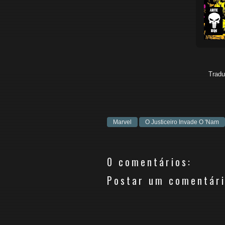
Tradu
Marvel
O Justiceiro Invade O 'Nam
0 comentários:
Postar um comentár