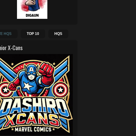
E HQS
TOP 10
HQS
hior X-Cans