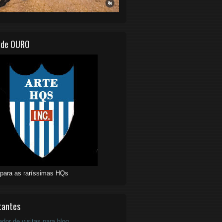
 de OURO
 para as raríssimas HQs
tantes
ador de visitas para blog