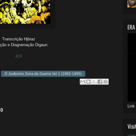
ERA
Transcrição Hjbraz
ção e Diagramação Digaun
#29
O Justiceiro Zona de Guerra Vol 1 (1992-1995)
Link
io
Visi
cont