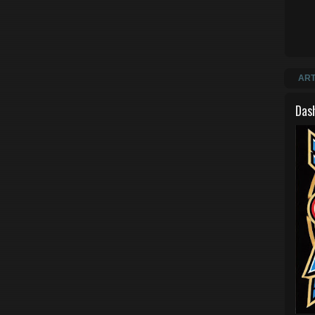
ART
Das