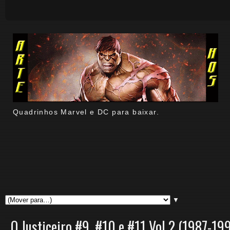
Quadrinhos Marvel e DC para baixar.
▼
O Justiceiro #9, #10 e #11 Vol 2 (1987-19