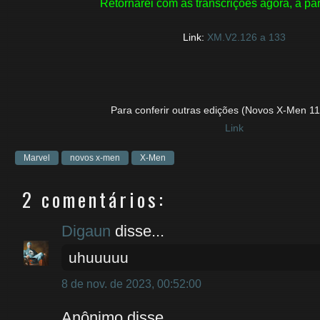
Retornarei com as transcrições agora, a par
Link:
XM.V2.126 a 133
Para conferir outras edições (Novos X-Men 11
Link
Marvel
novos x-men
X-Men
2 comentários:
Digaun
disse...
uhuuuuu
8 de nov. de 2023, 00:52:00
Anônimo disse...