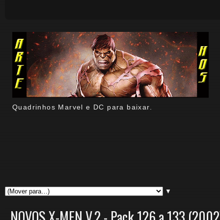
Quadrinhos Marvel e DC para baixar.
▼
NOVOS X-MEN V.2 - Pack 126 a 133 (2002