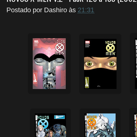
Postado por
Dashiro
às
21:31