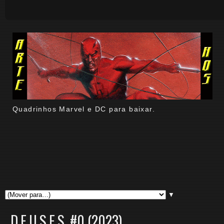
Quadrinhos Marvel e DC para baixar.
▼
D.E.U.S.E.S. #0 (2023)