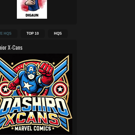
E HQS
TOP 10
HQS
hior X-Cans