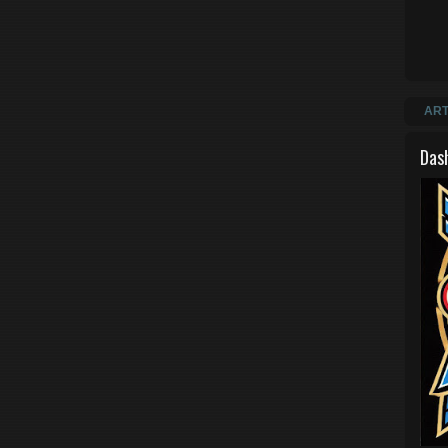
ART
Das