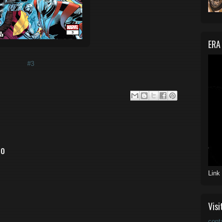
ERA
#3
io
Link
Visi
cont