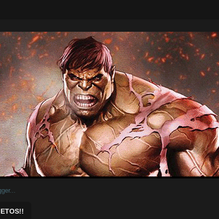
ar.
ETOS!!