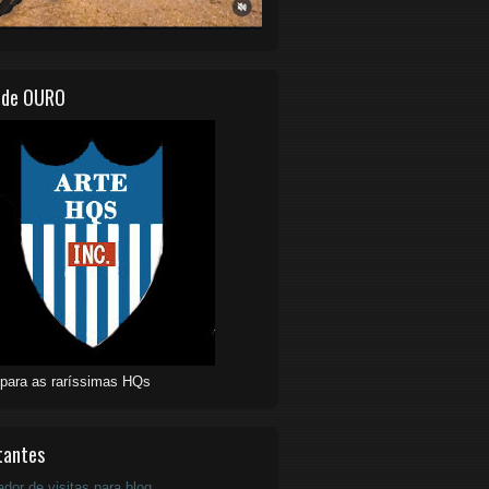
 de OURO
 para as raríssimas HQs
tantes
ador de visitas para blog