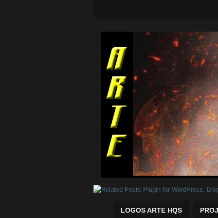
Quadrinhos Marvel e DC para baix
LOGOS ARTE HQS
PROJ