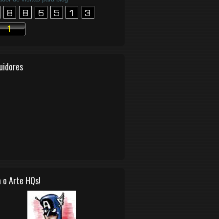
uidores
 o Arte HQs!