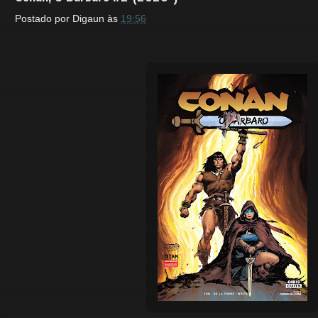
Postado por
Digaun
às
19:56