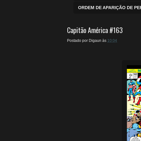
ORDEM DE APARIÇÃO DE P
Capitão América #163
Postado por
Digaun
às
10:04