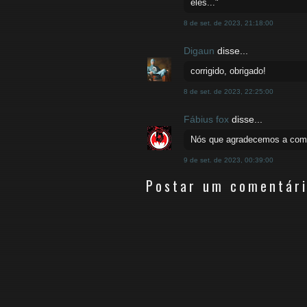
eles..."
8 de set. de 2023, 21:18:00
Digaun
disse...
corrigido, obrigado!
8 de set. de 2023, 22:25:00
Fábius fox
disse...
Nós que agradecemos a comp
9 de set. de 2023, 00:39:00
Postar um comentár