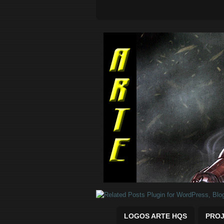
Quadrinhos Marvel e DC para baix
LOGOS ARTE HQS
PROJ