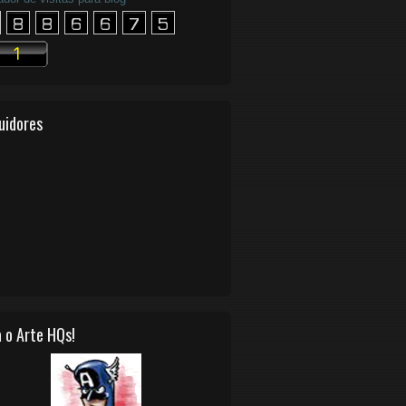
uidores
 o Arte HQs!