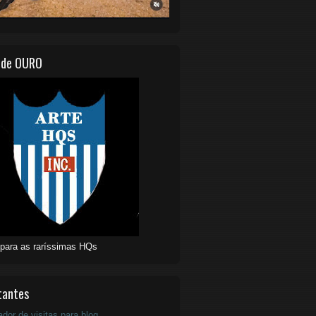
 de OURO
 para as raríssimas HQs
tantes
ador de visitas para blog