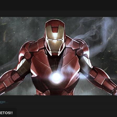
ar.
ETOS!!