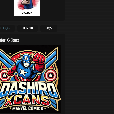
E HQS
TOP 10
HQS
hior X-Cans