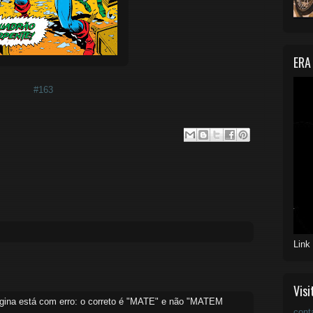
ERA
#163
Link
Visi
ágina está com erro: o correto é "MATE" e não "MATEM
cont