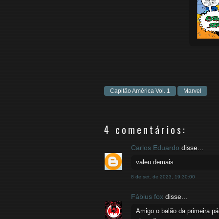
Capitão América Vol. 1
Marvel
4 comentários:
Carlos Eduardo
disse...
valeu demais
8 de set. de 2023, 19:30:00
Fábius fox
disse...
Amigo o balão da primeira p