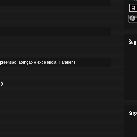
Seg
reensão, atenção e excelência! Parabéns.
io
Siga