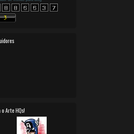
uidores
 o Arte HQs!