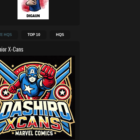
E HQS
TOP 10
HQS
hior X-Cans