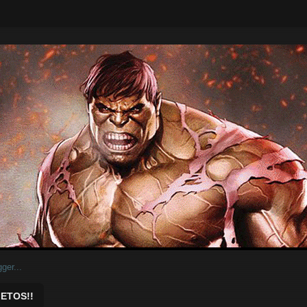
ar.
ETOS!!