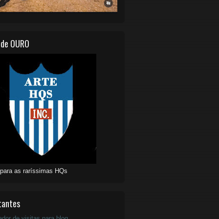
 de OURO
 para as raríssimas HQs
tantes
ador de visitas para blog