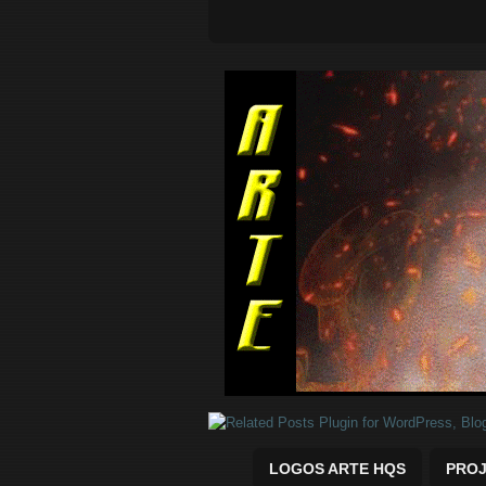
Quadrinhos Marvel e DC para baix
LOGOS ARTE HQS
PROJ