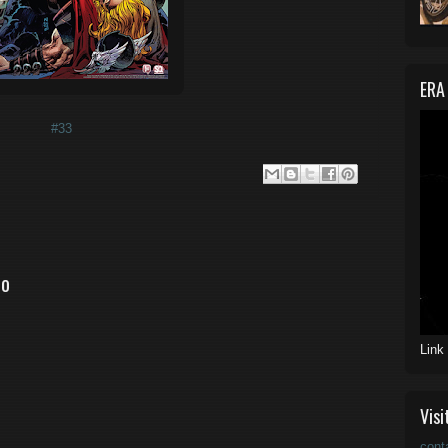
ERA
#33
io
Link
Visi
cont