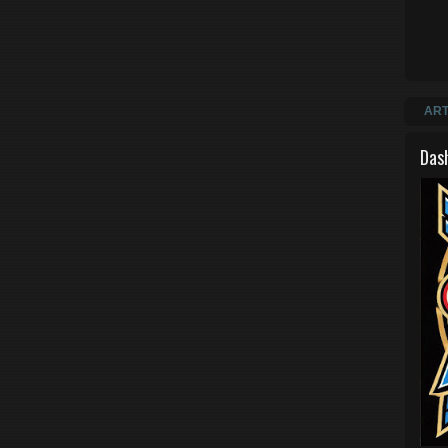
ART
Das