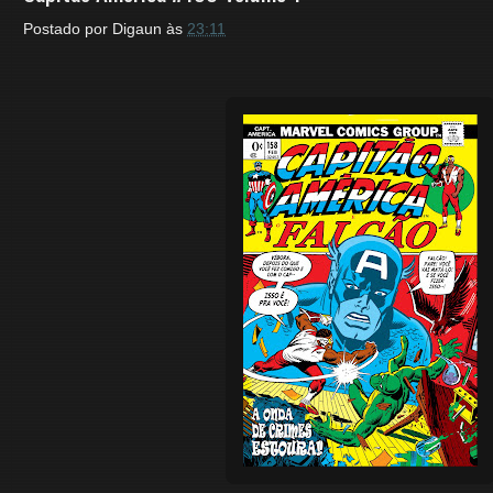
Postado por
Digaun
às
23:11