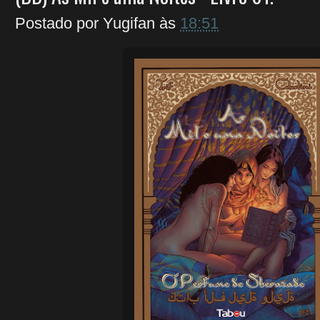
Postado por
Yugifan
às
18:51