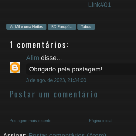
Link#01
As Mil e uma Noites
BD Européia
Tabou
1 comentários:
Alim
disse...
Obrigado pela postagem!
3 de ago. de 2023, 21:34:00
Postar um comentário
Postagem mais recente
Página inicial
Assinar:
Postar comentários (Atom)