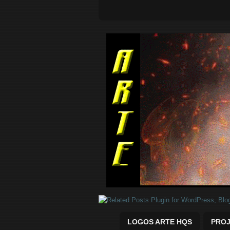
Quadrinhos Marvel e DC para baix
LOGOS ARTE HQS
PROJ