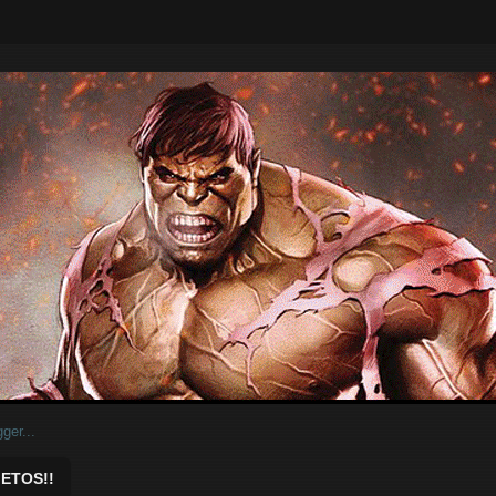
ar.
ETOS!!