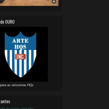
 de OURO
 para as raríssimas HQs
tantes
ador de visitas para blog