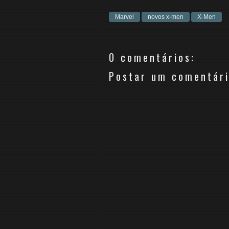
Marvel
novos x-men
X-Men
0 comentários:
Postar um comentár