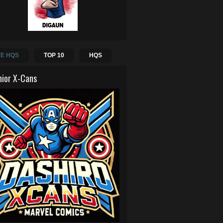
E HQS
TOP 10
HQS
hior X-Cans