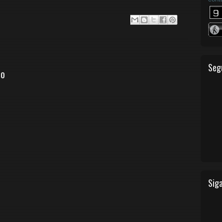
Seg
io
Siga