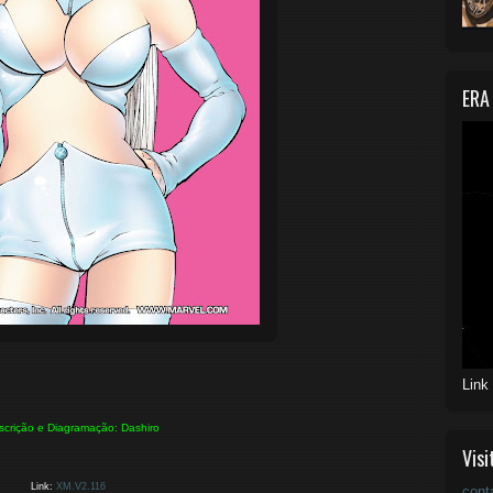
ERA
Link
scrição e Diagramação: Dashiro
Visi
Link:
XM.V2.116
cont