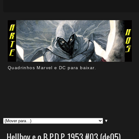
Quadrinhos Marvel e DC para baixar.
▼
Hellboy e o B.P.D.P. 1953 #03 (de05).