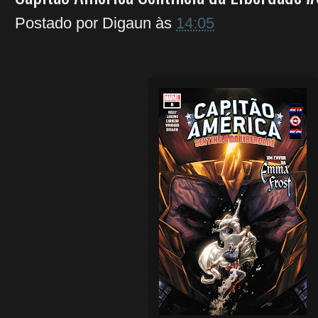
Postado por
Digaun
às
14:05