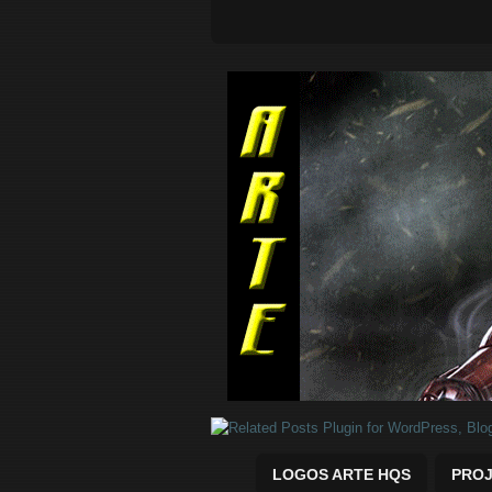
Quadrinhos Marvel e DC para baix
LOGOS ARTE HQS
PROJ