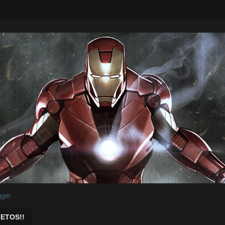
ar.
ETOS!!