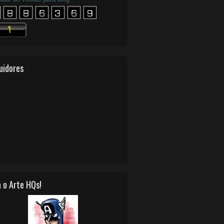
uidores
 o Arte HQs!