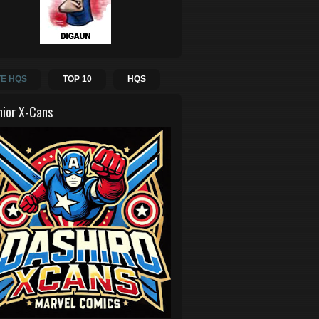
E HQS
TOP 10
HQS
hior X-Cans