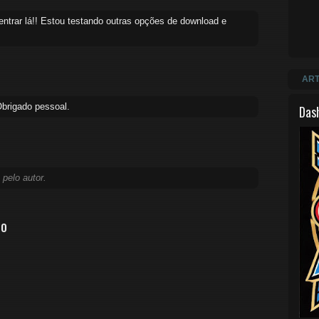
ntrar lá!! Estou testando outras opções de download e
ART
Obrigado pessoal.
Das
 pelo autor.
io