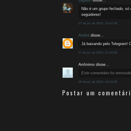
Digaun
disse...
Não é um grupo fechado, só e
seguidores!
27 de jul. de 2023, 13:47:00
André
disse...
Já baixando pelo Telegram! 
27 de jul. de 2023, 21:44:00
Anônimo disse...
Este comentário foi removido
28 de jul. de 2023, 19:10:00
Postar um comentár