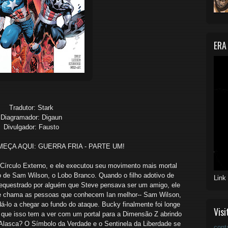
ERA
Tradutor: Stark
Diagramador: Digaun
Divulgador: Fausto
EÇA AQUI: GUERRA FRIA - PARTE UM!
írculo Externo, e ele executou seu movimento mais mortal
o de Sam Wilson, o Lobo Branco. Quando o filho adotivo de
Link
equestrado por alguém que Steve pensava ser um amigo, ele
 e chama as pessoas que conhecem Ian melhor-- Sam Wilson,
dá-lo a chegar ao fundo do ataque. Bucky finalmente foi longe
Visi
que isso tem a ver com um portal para a Dimensão Z abrindo
Alasca? O Símbolo da Verdade e o Sentinela da Liberdade se
cont