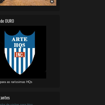
 de OURO
 para as raríssimas HQs
tantes
ador de visitas para blog