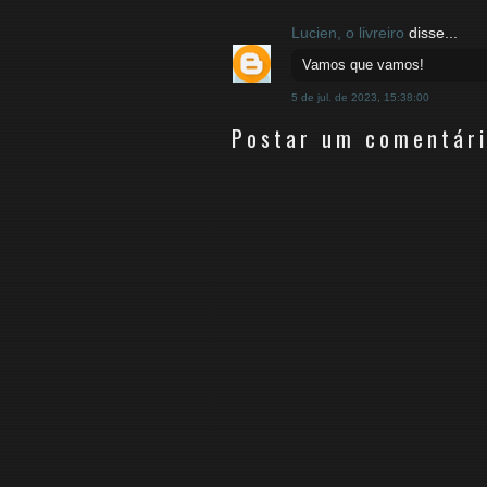
Lucien, o livreiro
disse...
Vamos que vamos!
5 de jul. de 2023, 15:38:00
Postar um comentár