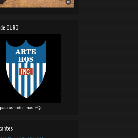
 de OURO
 para as raríssimas HQs
tantes
ador de visitas para blog