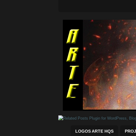
Quadrinhos Marvel e DC para baix
LOGOS ARTE HQS
PROJ