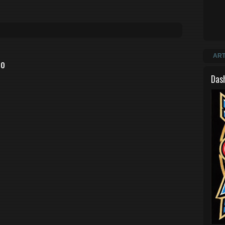
ART
io
Das