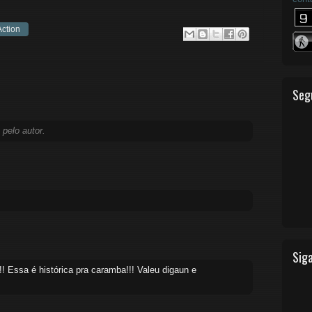
Action
Seg
 pelo autor.
Siga
 Essa é histórica pra caramba!!! Valeu digaun e