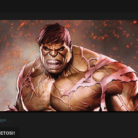
ar.
ETOS!!