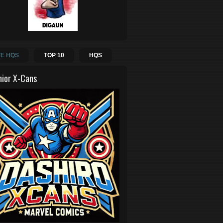
E HQS
TOP 10
HQS
hior X-Cans