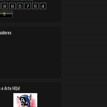
uidores
 o Arte HQs!