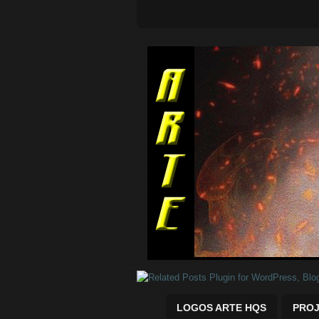
Quadrinhos Marvel e DC para baix
LOGOS ARTE HQS
PROJ