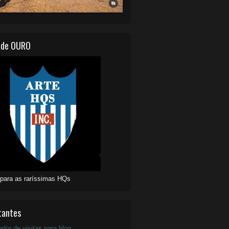
 de OURO
 para as raríssimas HQs
tantes
ador de visitas para blog