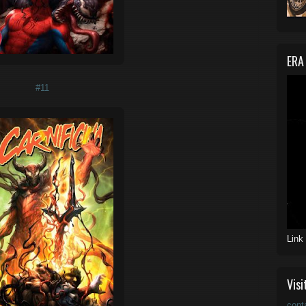
ERA
#11
Link
Visi
cont