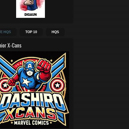
E HQS
TOP 10
HQS
hior X-Cans