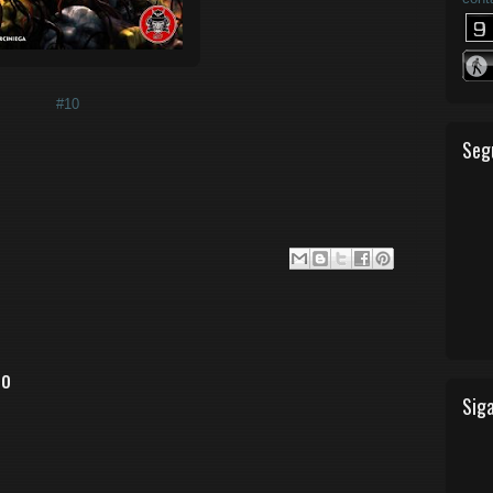
#10
Seg
io
Siga