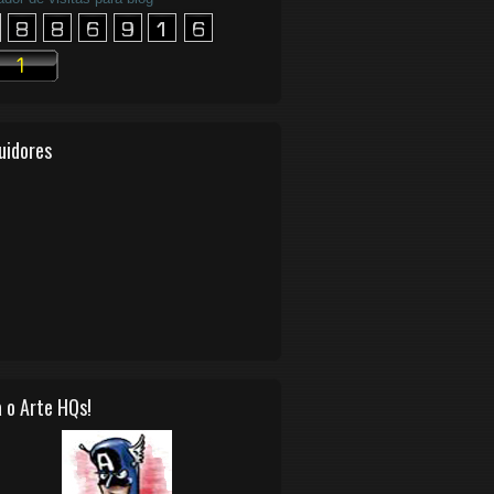
uidores
 o Arte HQs!