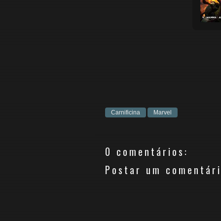
Carnificina
Marvel
0 comentários:
Postar um comentár