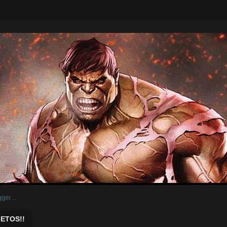
ar.
ETOS!!