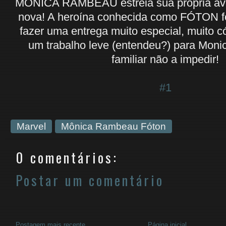
MONICA RAMBEAU estreia sua própria ave
nova! A heroína conhecida como FÓTON f
fazer uma entrega muito especial, muito c
um trabalho leve (entendeu?) para Mon
familiar não a impedir!
#1
Marvel
Mônica Rambeau Fóton
0 comentários:
Postar um comentário
Postagem mais recente
Página inicial