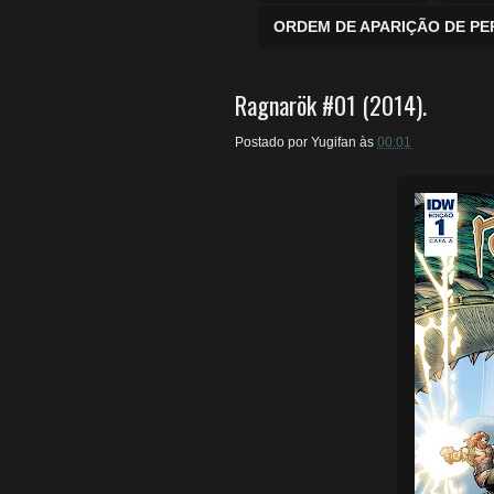
ORDEM DE APARIÇÃO DE P
Ragnarök #01 (2014).
Postado por
Yugifan
às
00:01