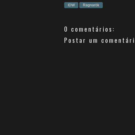
IDW
Ragnarök
0 comentários:
Postar um comentár