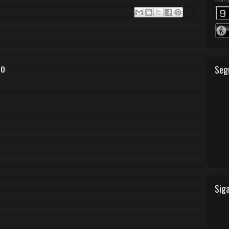
io
Seg
Siga