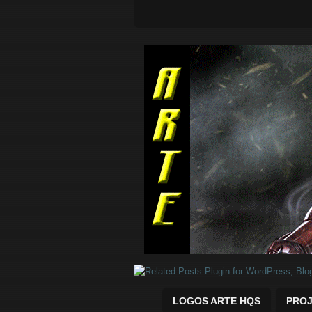
Quadrinhos Marvel e DC para baix
LOGOS ARTE HQS
PROJ