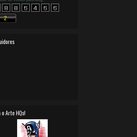
uidores
 o Arte HQs!