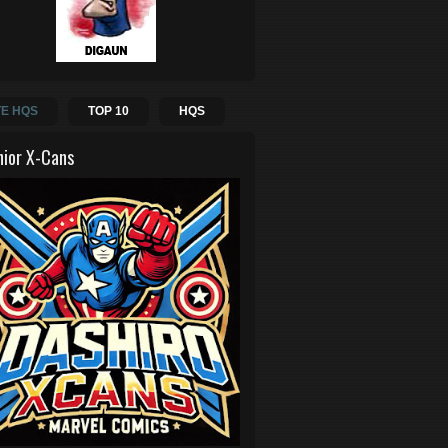
E HQS
TOP 10
HQS
hior X-Cans