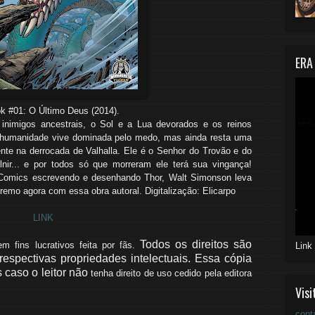
ERA
k #01: O Último Deus (2014).
inimigos ancestrais, o Sol e a Lua devorados e os reinos
 humanidade vive dominada pelo medo, mas ainda resta uma
te na derrocada de Valhalla. Ele é o Senhor do Trovão e do
nir... e por todos só que morreram ele terá sua vingança!
Comics escrevendo e desenhando Thor, Walt Simonson leva
tremo agora com essa obra autoral. Digitalização: Elicarpo
LINK
Todos os direitos são
 fins lucrativos feita por fãs.
Link
respectivas propriedades intelectuais.
Essa cópia
 caso o leitor não
tenha
direito de uso cedido
pela editora
Visi
cont