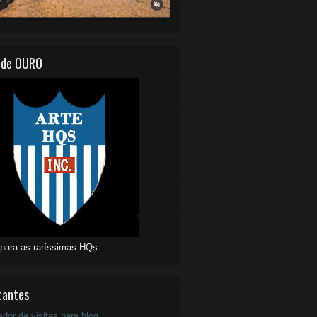
 de OURO
 para as raríssimas HQs
tantes
ador de visitas para blog