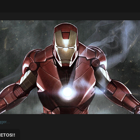
ar.
ETOS!!