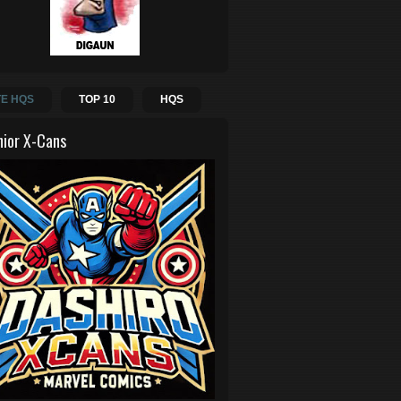
E HQS
TOP 10
HQS
hior X-Cans