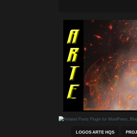
Quadrinhos Marvel e DC para baix
LOGOS ARTE HQS
PROJ