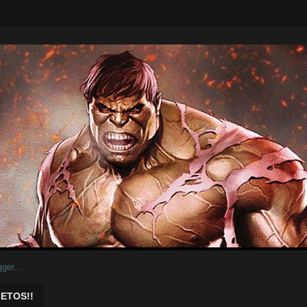
ar.
ETOS!!