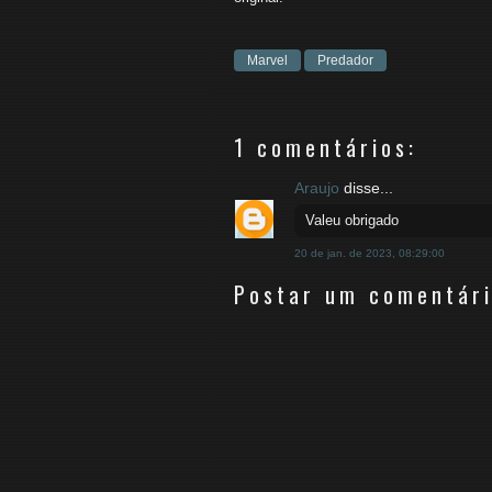
Marvel
Predador
1 comentários:
Araujo
disse...
Valeu obrigado
20 de jan. de 2023, 08:29:00
Postar um comentár