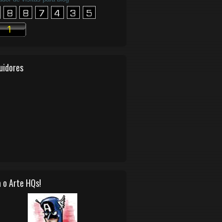
uidores
 o Arte HQs!