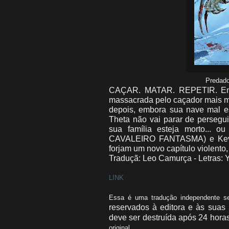
Predado
CAÇAR. MATAR. REPETIR. Em u
massacrada pelo caçador mais 
depois, embora sua nave mal e
Theta não vai parar de persegu
sua família esteja morto...
CAVALEIRO FANTASMA) e Ke
forjam um novo capítulo violen
Traduçã: Leo Camurça - Letras: Y
LINK
Essa é uma tradução independente sem
reservados à editora e às suas 
deve ser destruída após 24 horas
original.