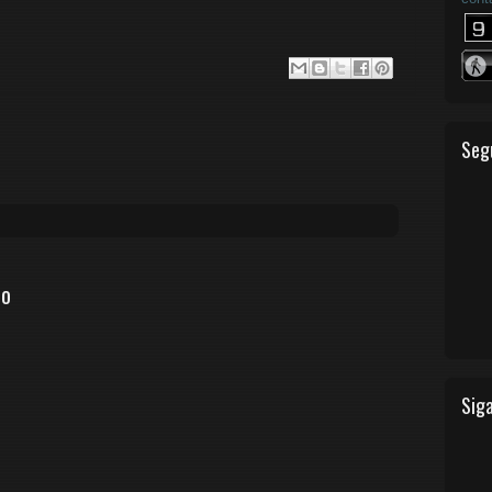
Seg
io
Siga