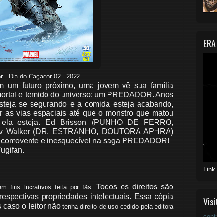
ERA
r - Dia do Caçador 02 - 2022.
m futuro próximo, uma jovem vê sua família
mortal e temido do universo: um PREDADOR. Anos
steja se segurando e a comida esteja acabando,
ir as vias espaciais até que o monstro que matou
 ou ela esteja. Ed Brisson (PUNHO DE FERRO,
v Walker (DR. ESTRANHO, DOUTORA APHRA)
to, comovente e inesquecível na saga PREDADOR!
ugifan.
Link
Todos os direitos são
 fins lucrativos feita por fãs.
respectivas propriedades intelectuais.
Essa cópia
Visi
 caso o leitor não
tenha
direito de uso cedido
pela editora
cont