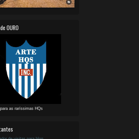
 de OURO
 para as raríssimas HQs
tantes
ador de visitas para blog