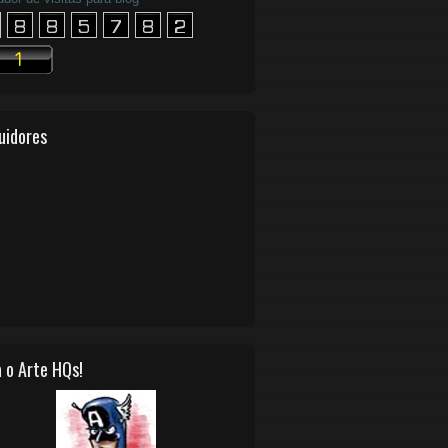
uidores
 o Arte HQs!