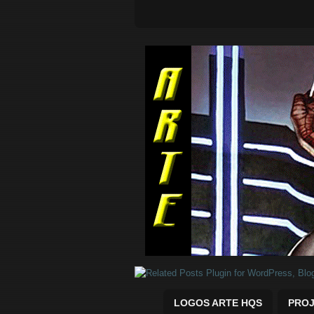
Quadrinhos Marvel e DC para baix
LOGOS ARTE HQS
PROJ