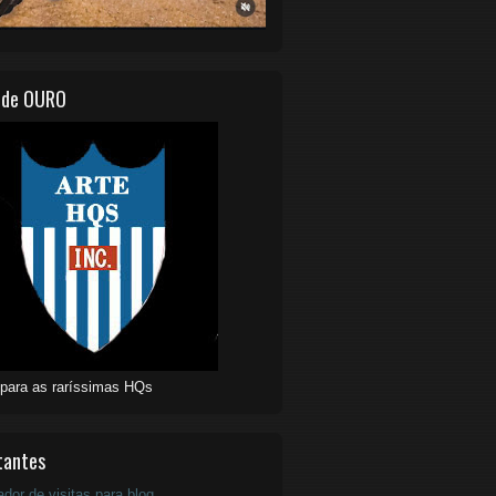
 de OURO
 para as raríssimas HQs
tantes
ador de visitas para blog