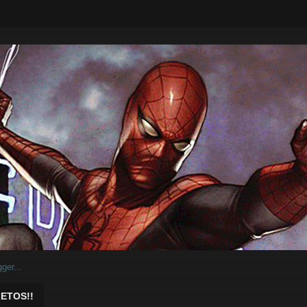
ar.
ETOS!!