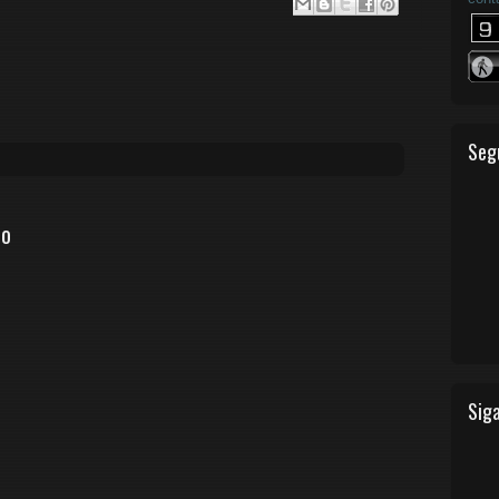
Seg
io
Siga