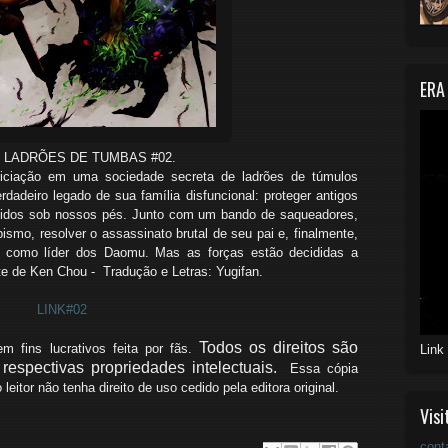
ERA
 LADRÕES DE TUMBAS #02.
ciação em uma sociedade secreta de ladrões de túmulos
rdadeiro legado de sua família disfuncional: proteger antigos
idos sob nossos pés. Junto com um bando de saqueadores,
ismo, resolver o assassinato brutal de seu pai e, finalmente,
ura como líder dos Daomu. Mas as forças estão decididas a
te de Ken Chou - Tradução e Letras: Yugifan.
LINK#02
Todos os direitos são
 fins lucrativos feita por fãs.
Link
respectivas propriedades intelectuais.
Essa cópia
 leitor não
tenha
direito de uso
cedido
pela editora original.
Visi
cont