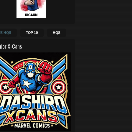
E HQS
TOP 10
HQS
hior X-Cans