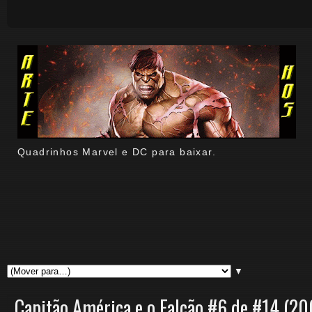
Quadrinhos Marvel e DC para baixar.
▼
Capitão América e o Falcão #6 de #14 (20