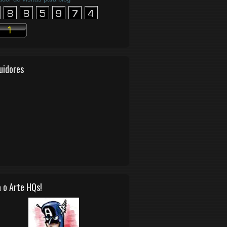
uidores
 o Arte HQs!