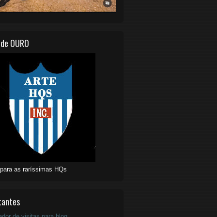
 de OURO
 para as raríssimas HQs
tantes
ador de visitas para blog