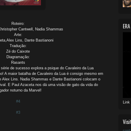
Roteiro:
ERA
Christopher Cantwell, Nadia Shammas
Arte:
eta,Alex Lins, Dante Bastianoni
Tradução:
Zé do Caixote
Diagramação:
Rasants
a série de sucesso explora a psique do Cavaleiro da Lua
o! A maior batalha de Cavaleiro da Lua é consigo mesmo em
l e Alex Lins. Nadia Shammas e Dante Bastianoni colocam o
ival. E Paul Azaceta nos dá uma visão de gato da vida do
gador noturno da Marvel!
#4
Link
#3
Visi
cont