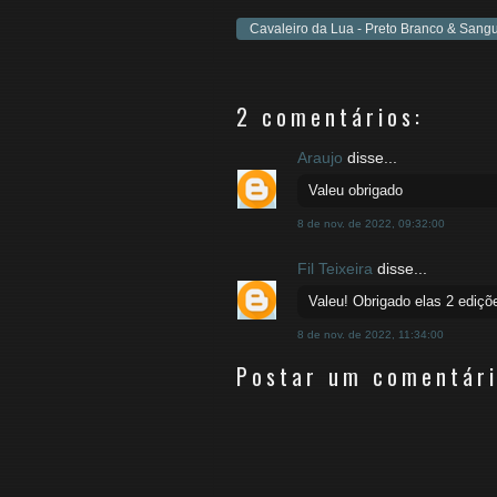
Cavaleiro da Lua - Preto Branco & Sang
2 comentários:
Araujo
disse...
Valeu obrigado
8 de nov. de 2022, 09:32:00
Fil Teixeira
disse...
Valeu! Obrigado elas 2 ediçõ
8 de nov. de 2022, 11:34:00
Postar um comentár