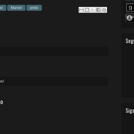
ue
Marvel
preto
Seg
es!
io
Siga