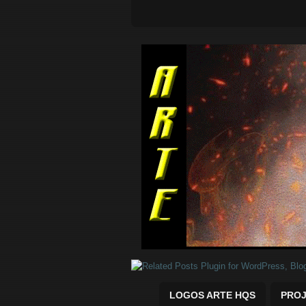
Quadrinhos Marvel e DC para baix
LOGOS ARTE HQS
PROJ