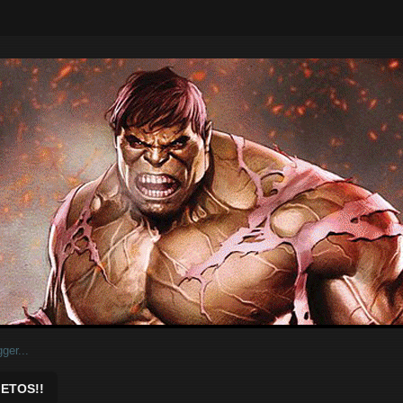
ar.
ETOS!!