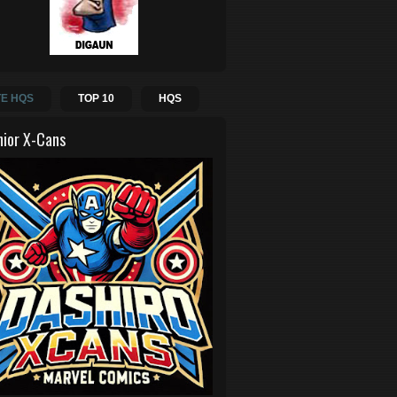
E HQS
TOP 10
HQS
hior X-Cans