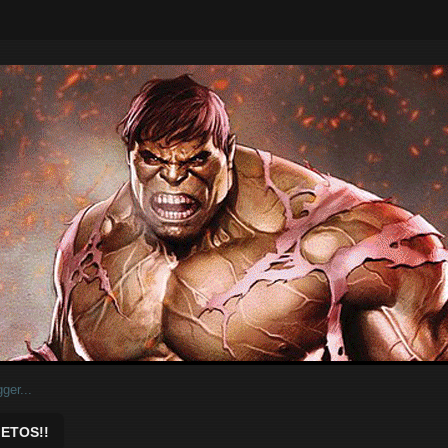
ar.
ETOS!!