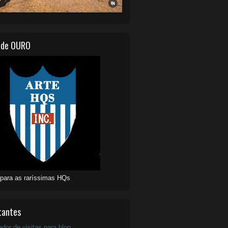
 de OURO
 para as raríssimas HQs
tantes
ador de visitas para blog