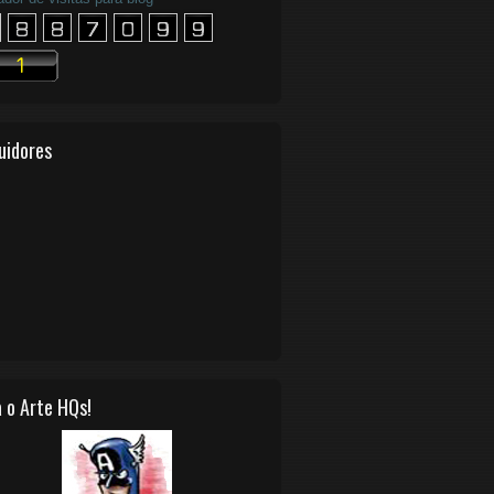
uidores
 o Arte HQs!