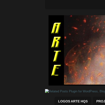
Quadrinhos Marvel e DC para baix
LOGOS ARTE HQS
PROJ