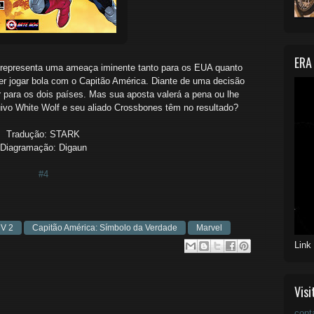
ERA
representa uma ameaça iminente tanto para os EUA quanto
 jogar bola com o Capitão América. Diante de uma decisão
 para os dois países. Mas sua aposta valerá a pena ou lhe
uivo White Wolf e seu aliado Crossbones têm no resultado?
Tradução: STARK
Diagramação: Digaun
#4
 V 2
Capitão América: Símbolo da Verdade
Marvel
Link
Visi
cont