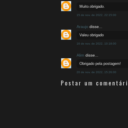
Muito.obrigado.
15 de nov. de 2022, 22:15:00
Araujo
disse...
Valeu obrigado
16 de nov. de 2022, 10:18:00
Alim
disse...
Obrigado pela postagem!
20 de nov. de 2022, 15:26:00
Postar um comentár