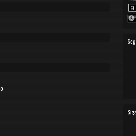
Seg
io
Siga