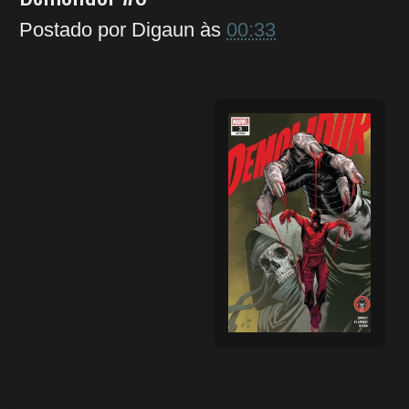
Postado por
Digaun
às
00:33