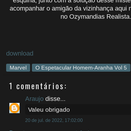
esquina, junto com a solução desse misté
acompanhar o amigão da vizinhança aqui n
no Ozymandias Realista
download
Marvel
O Espetacular Homem-Aranha Vol 5
1 comentários:
Araujo
disse...
Valeu obrigado
20 de jul. de 2022, 17:02:00