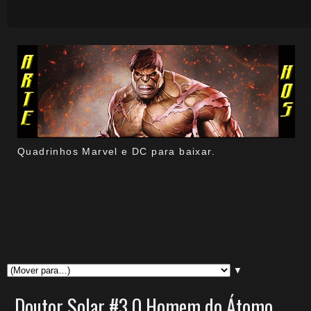
Quadrinhos Marvel e DC para baixar.
▼
Doutor Solar #3 O Homem do Átomo