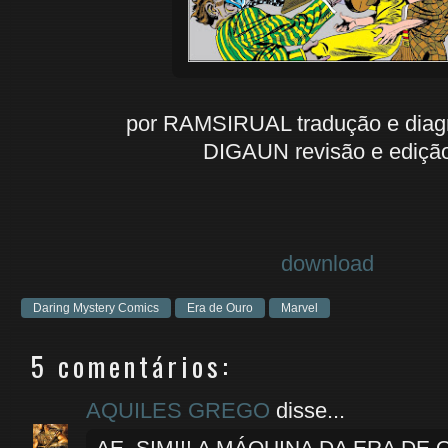
por RAMSIRUAL tradução e dia
DIGAUN revisão e ediçã
download
Daring Mystery Comics
Era de Ouro
Marvel
5 comentários:
AQUILES GREGO
disse...
AE, SIM!!! A MÁQUINA DA ERA DE