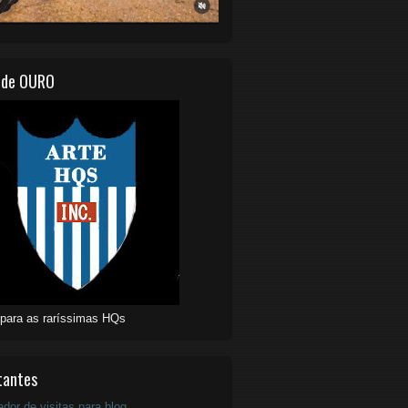
 de OURO
 para as raríssimas HQs
tantes
ador de visitas para blog