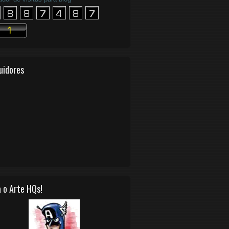
uidores
 o Arte HQs!