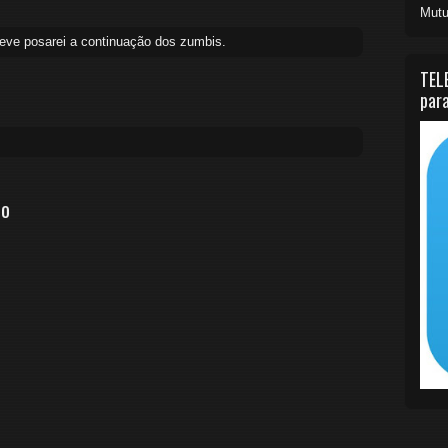
Mutu
reve posarei a continuação dos zumbis.
TEL
para
io