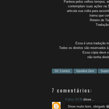
Pantera pelos
velhos tempos, e
contemplam suas
ações na 
articula sua volta para asso
trama que co
Roteiro de T
Tradução
Essa é uma tradução ind
Todos os direitos são reservados à 
Essa cópia deve se
não
tenha
dire
DC Comics
Injustice Zero
Supe
7 comentários:
Fábio GCB
disse...
Show muito bom, obrigado 