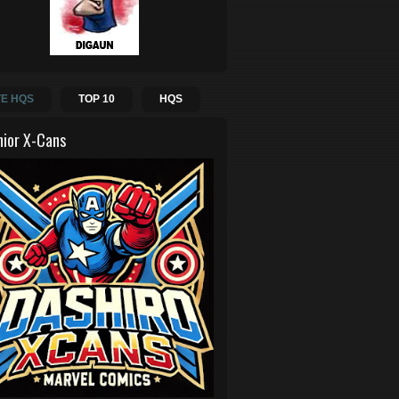
E HQS
TOP 10
HQS
hior X-Cans