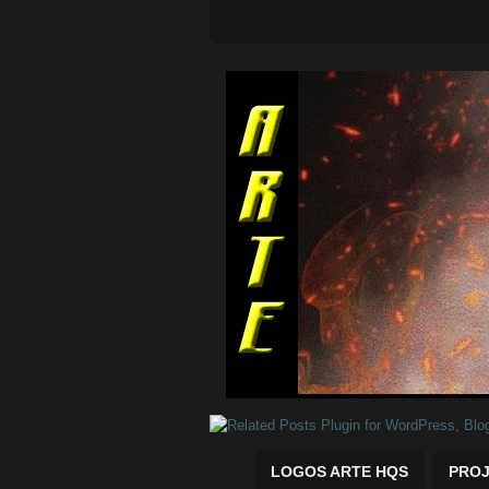
Quadrinhos Marvel e DC para baix
LOGOS ARTE HQS
PROJ