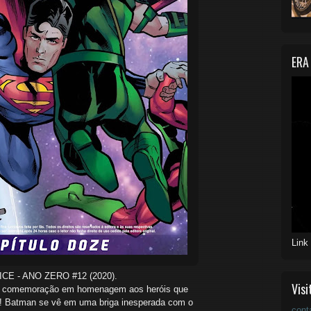
ERA
Link
RO #12 (2020).
Visi
ma comemoração em homenagem aos heróis que
A!
Batman se vê em uma briga inesperada com o
cont