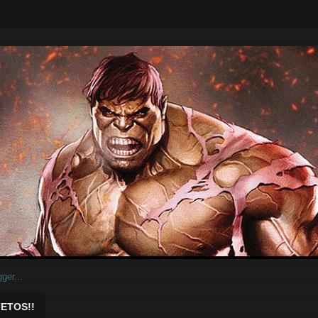
ar.
ETOS!!