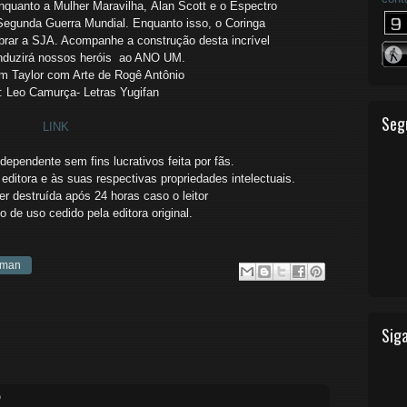
nquanto a Mulher Maravilha,
Alan Scott e o Espectro
Segunda Guerra Mundial. Enquanto isso, o Coringa
mbrar a SJA. Acompanhe a construção desta incrível
nduzirá
nossos heróis ao ANO UM.
om Taylor com Arte de Rogê Antônio
: Leo Camurça- Letras Yugifan
Seg
LINK
ependente sem fins lucrativos feita por fãs.
editora e às suas respectivas propriedades intelectuais.
r destruída após 24 horas caso o leitor
ito de uso cedido
pela editora original.
rman
Siga
