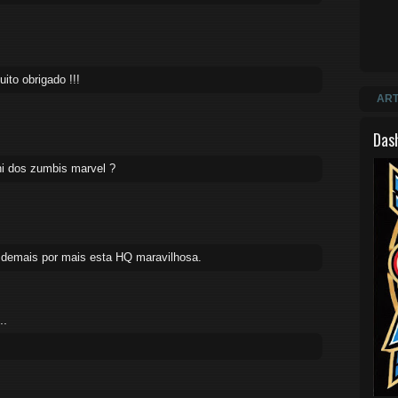
ito obrigado !!!
ART
Das
i dos zumbis marvel ?
o demais por mais esta HQ maravilhosa.
..