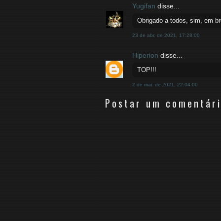
Yugifan
disse...
Obrigado a todos, sim, em b
23 de abr. de 2021, 17:28:00
Hiperion
disse...
TOP!!!
2 de mai. de 2021, 22:04:00
Postar um comentár