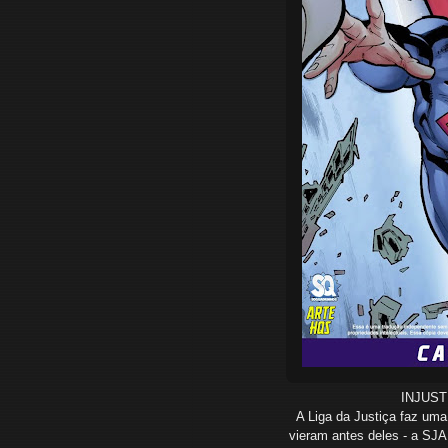
INJUSTICE - ANO ZE
A Liga da Justiça faz u
vieram antes deles - a SJ