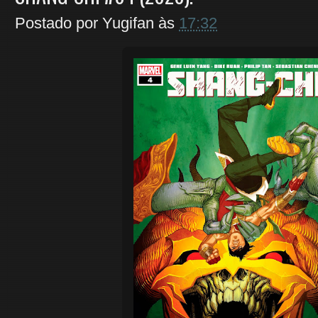
Postado por
Yugifan
às
17:32