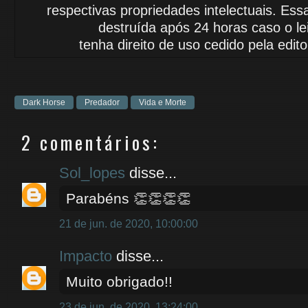
respectivas propriedades intelectuais.
Essa
destruída após 24 horas caso o le
tenha
direito de uso cedido
pela edito
Dark Horse
Predador
Vida e Morte
2 comentários:
Sol_lopes
disse...
Parabéns 👏👏👏👏
21 de jun. de 2020, 10:00:00
Impacto
disse...
Muito obrigado!!
23 de jun. de 2020, 13:24:00